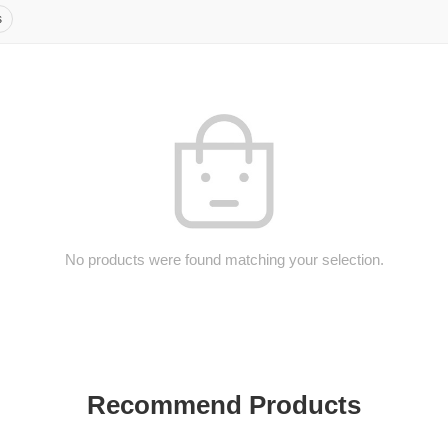
s
No products were found matching your selection.
Recommend Products