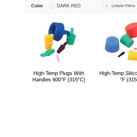
Color
DARK RED
Limpiar Filtros
High-Temp Plugs With
High-Temp Silic
Handles 600°F (315°C)
°F (315